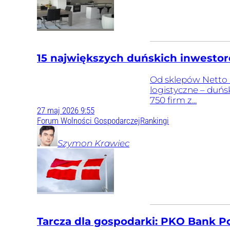
15 największych duńskich inwestoró
Od sklepów Netto i
logistyczne – duńs
750 firm z...
27
maj
2026
9:55
Forum Wolności Gospodarczej
Rankingi
Szymon
Krawiec
Tarcza dla gospodarki: PKO Bank Po