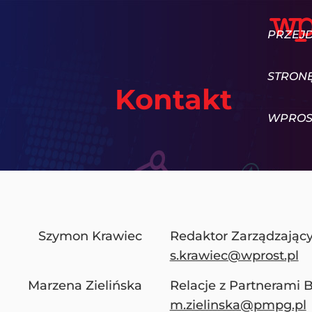
PRZEJ
STRON
Kontakt
WPROS
Szymon Krawiec
Redaktor Zarządzając
s.krawiec@wprost.pl
Marzena Zielińska
Relacje z Partnerami
m.zielinska@pmpg.pl