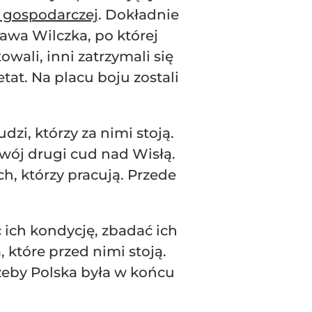
i gospodarczej
. Dokładnie
ława Wilczka, po której
wali, inni zatrzymali się
etat. Na placu boju zostali
zi, którzy za nimi stoją.
swój drugi cud nad Wisłą.
ch, którzy pracują. Przede
 ich kondycję, zbadać ich
które przed nimi stoją.
 żeby Polska była w końcu