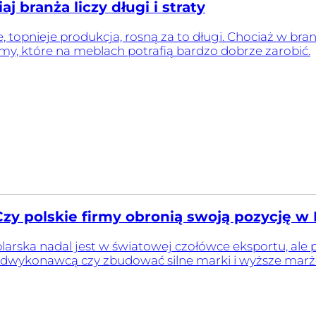
 branża liczy długi i straty
 topnieje produkcja, rosną za to długi. Chociaż w branż
y, które na meblach potrafią bardzo dobrze zarobić.
zy polskie firmy obronią swoją pozycję w
larska nadal jest w światowej czołówce eksportu, ale
dwykonawcą czy zbudować silne marki i wyższe marż