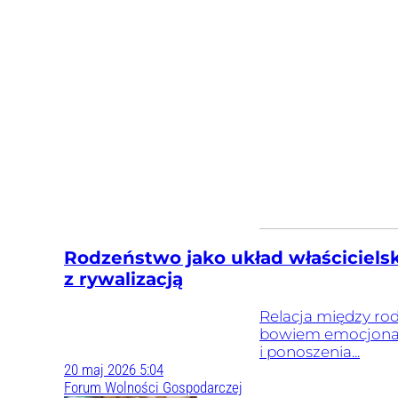
Rodzeństwo jako układ właścicielsk
z rywalizacją
Relacja między rod
bowiem emocjonaln
i ponoszenia...
20
maj
2026
5:04
Forum Wolności Gospodarczej