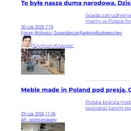
To była nasza duma narodowa. Dzisiaj
Spada zatrudnienie,
mamy w Polsce firm
30
cze
2026
7:19
Forum Wolności Gospodarczej
Rankingi
Budownictwo
Szymon
Krawiec
Meble made in Poland pod presją. C
Polska branża meb
pozostać tanim po
29
cze
2026
11:36
Art. sponsorowany