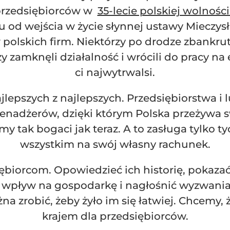
przedsiębiorców w
35-lecie polskiej wolnośc
ku od wejścia w życie słynnej ustawy Mieczys
polskich firm. Niektórzy po drodze zbankruto
zy zamknęli działalność i wrócili do pracy na 
ci najwytrwalsi.
epszych z najlepszych. Przedsiębiorstwa i lud
i menadżerów, dzięki którym Polska przeżywa 
śmy tak bogaci jak teraz. A to zasługa tylko ty
wszystkim na swój własny rachunek.
biorcom. Opowiedzieć ich historię, pokazać
h wpływ na gospodarkę i nagłośnić wyzwania, 
 zrobić, żeby żyło im się łatwiej. Chcemy,
krajem dla przedsiębiorców.