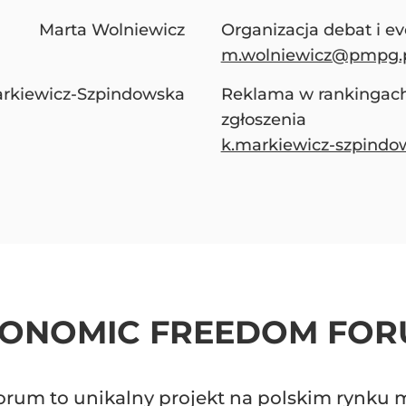
Marta Wolniewicz
Organizacja debat i e
m.wolniewicz@pmpg.
arkiewicz-Szpindowska
Reklama w rankingach
zgłoszenia
k.markiewicz-szpind
ONOMIC FREEDOM FO
um to unikalny projekt na polskim rynku 