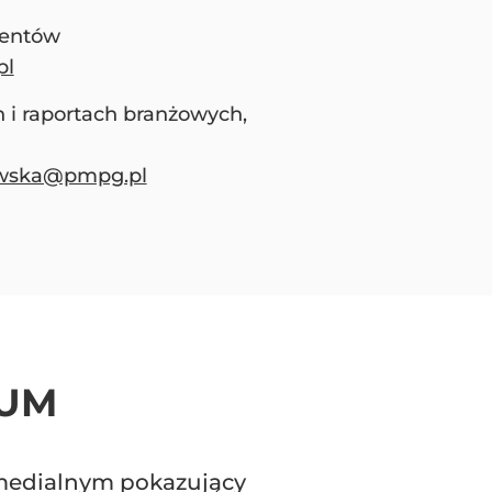
ventów
pl
 i raportach branżowych,
owska@pmpg.pl
RUM
medialnym pokazujący