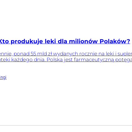
 Kto produkuje leki dla milionów Polaków?
iennie, ponad 55 mld zł wydanych rocznie na leki i sup
teki każdego dnia. Polska jest farmaceutyczną potęg
ingi