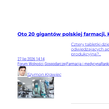
Oto 20 gigantów polskiej farmacji.
Cztery tabletki dz
odwiedzających ap
produkcyjną?...
27
lip
2026
14:14
Forum Wolności Gospodarczej
Farmacja i medycyna
Rank
Szymon
Krawiec