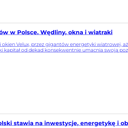
w w Polsce. Wędliny, okna i wiatraki
 okien Velux, przez gigantów energetyki wiatrowej, a
ki kapitał od dekad konsekwentnie umacnia swoją pozycj
lski stawia na inwestycje, energetykę i o