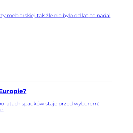
y meblarskiej tak źle nie było od lat, to nadal
 Europie?
 po latach spadków staje przed wyborem:
e.