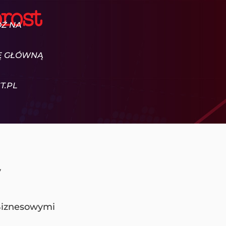
DŹ NA
Ę GŁÓWNĄ
T.PL
y
 Biznesowymi