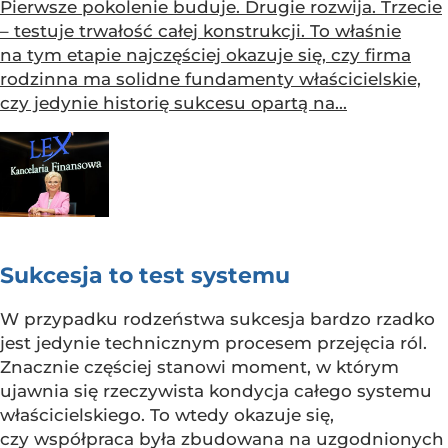
Pierwsze pokolenie buduje. Drugie rozwija. Trzecie
– testuje trwałość całej konstrukcji. To właśnie
na tym etapie najczęściej okazuje się, czy firma
rodzinna ma solidne fundamenty właścicielskie,
czy jedynie historię sukcesu opartą na...
Sukcesja to test systemu
W przypadku rodzeństwa sukcesja bardzo rzadko
jest jedynie technicznym procesem przejęcia ról.
Znacznie częściej stanowi moment, w którym
ujawnia się rzeczywista kondycja całego systemu
właścicielskiego. To wtedy okazuje się,
czy współpraca była zbudowana na uzgodnionych