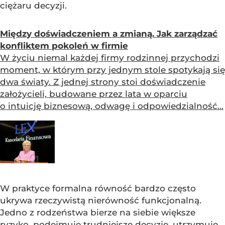
ciężaru decyzji.
Między doświadczeniem a zmianą. Jak zarządzać
konfliktem pokoleń w firmie
W życiu niemal każdej firmy rodzinnej przychodzi
moment, w którym przy jednym stole spotykają się
dwa światy. Z jednej strony stoi doświadczenie
założycieli, budowane przez lata w oparciu
o intuicję biznesową, odwagę i odpowiedzialność...
W praktyce formalna równość bardzo często
ukrywa rzeczywistą nierówność funkcjonalną.
Jedno z rodzeństwa bierze na siebie większe
ryzyko, podejmuje trudniejsze decyzje, utrzymuje