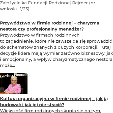
Założycielka Fundacji Rodzinnej Rejmer (nr
wniosku 1/23)
Przywództwo w firmie rodzinnej – charyzma
nestora czy profesjonalny menadżer?
Przywództwo w firmach rodzinnych
to zagadnienie, które nie zawsze da się sprowadzić
do schematów znanych z dużych korporacji. Tutaj
decyzje lidera mają wymiar zarówno biznesowy, jak
i emocjonalny, a wpływ charyzmatycznego nestora
może...
Kultura organizacyjna w firmie rodzinnej – jak ją
budować i jak jej nie stracić?
Większość firm rodzinnych skupia się na tym,