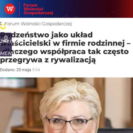
Forum Wolności Gospodarczej
Forum Wolności Gospodarczej
Rodzeństwo jako układ
ZALOGUJ
właścicielski w firmie rodzinnej –
dlaczego współpraca tak często
MENU
przegrywa z rywalizacją
Dodano:
20
maja
5:04