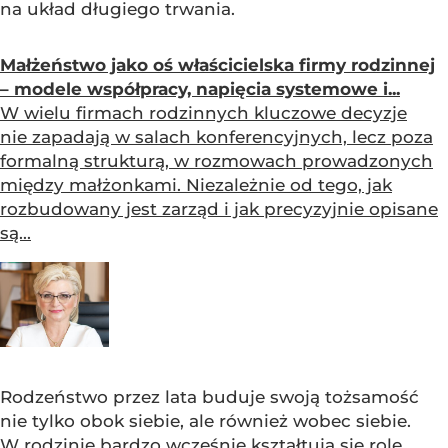
na układ długiego trwania.
Małżeństwo jako oś właścicielska firmy rodzinnej
– modele współpracy, napięcia systemowe i...
W wielu firmach rodzinnych kluczowe decyzje
nie zapadają w salach konferencyjnych, lecz poza
formalną strukturą, w rozmowach prowadzonych
między małżonkami. Niezależnie od tego, jak
rozbudowany jest zarząd i jak precyzyjnie opisane
są...
Rodzeństwo przez lata buduje swoją tożsamość
nie tylko obok siebie, ale również wobec siebie.
W rodzinie bardzo wcześnie kształtują się role,