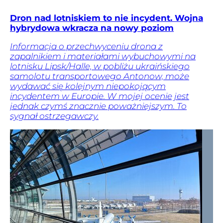
Dron nad lotniskiem to nie incydent. Wojna
hybrydowa wkracza na nowy poziom
Informacja o przechwyceniu drona z
zapalnikiem i materiałami wybuchowymi na
lotnisku Lipsk/Halle, w pobliżu ukraińskiego
samolotu transportowego Antonow, może
wydawać się kolejnym niepokojącym
incydentem w Europie. W mojej ocenie jest
jednak czymś znacznie poważniejszym. To
sygnał ostrzegawczy.