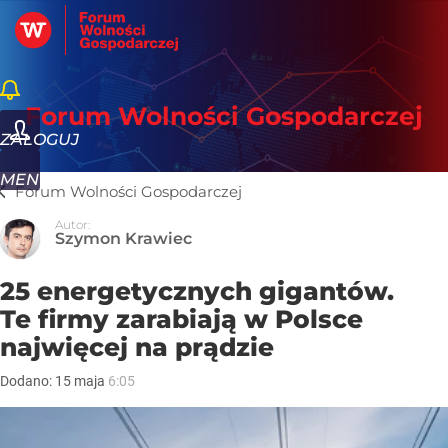
Forum Wolności Gospodarczej
ZALOGUJ
MENU
Forum Wolności Gospodarczej
Autor:
Szymon Krawiec
25 energetycznych gigantów.
Te firmy zarabiają w Polsce
najwięcej na prądzie
Dodano:
15
maja
6:05