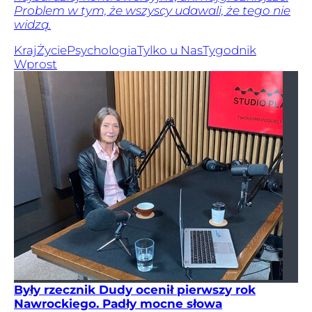
Problem w tym, że wszyscy udawali, że tego nie
widzą.
Kraj
Życie
Psychologia
Tylko u Nas
Tygodnik
Wprost
Były rzecznik Dudy ocenił pierwszy rok
Nawrockiego. Padły mocne słowa