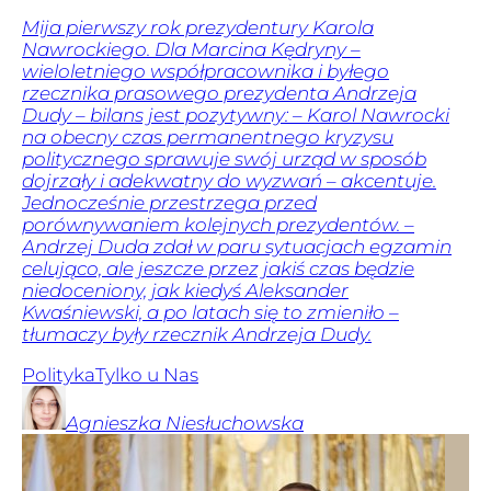
Mija pierwszy rok prezydentury Karola
Nawrockiego. Dla Marcina Kędryny –
wieloletniego współpracownika i byłego
rzecznika prasowego prezydenta Andrzeja
Dudy – bilans jest pozytywny: – Karol Nawrocki
na obecny czas permanentnego kryzysu
politycznego sprawuje swój urząd w sposób
dojrzały i adekwatny do wyzwań – akcentuje.
Jednocześnie przestrzega przed
porównywaniem kolejnych prezydentów. –
Andrzej Duda zdał w paru sytuacjach egzamin
celująco, ale jeszcze przez jakiś czas będzie
niedoceniony, jak kiedyś Aleksander
Kwaśniewski, a po latach się to zmieniło –
tłumaczy były rzecznik Andrzeja Dudy.
Polityka
Tylko u Nas
Agnieszka
Niesłuchowska