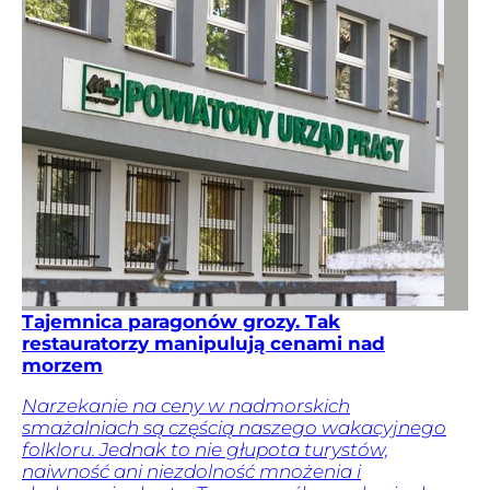
Tajemnica paragonów grozy. Tak
restauratorzy manipulują cenami nad
morzem
Narzekanie na ceny w nadmorskich
smażalniach są częścią naszego wakacyjnego
folkloru. Jednak to nie głupota turystów,
naiwność ani niezdolność mnożenia i