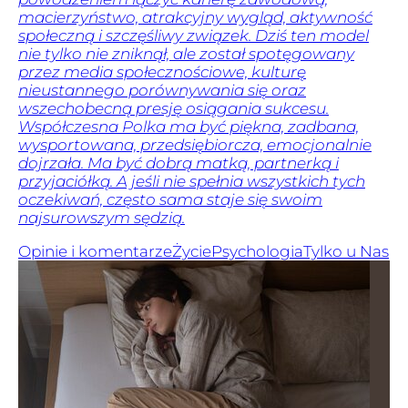
macierzyństwo, atrakcyjny wygląd, aktywność
społeczną i szczęśliwy związek. Dziś ten model
nie tylko nie zniknął, ale został spotęgowany
przez media społecznościowe, kulturę
nieustannego porównywania się oraz
wszechobecną presję osiągania sukcesu.
Współczesna Polka ma być piękna, zadbana,
wysportowana, przedsiębiorcza, emocjonalnie
dojrzała. Ma być dobrą matką, partnerką i
przyjaciółką. A jeśli nie spełnia wszystkich tych
oczekiwań, często sama staje się swoim
najsurowszym sędzią.
Opinie i komentarze
Życie
Psychologia
Tylko u Nas