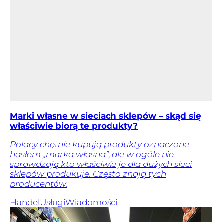
Marki własne w sieciach sklepów – skąd się
właściwie biorą te produkty?
Polacy chętnie kupują produkty oznaczone
hasłem „marka własna”, ale w ogóle nie
sprawdzają kto właściwie je dla dużych sieci
sklepów produkuje. Często znają tych
producentów.
Handel
Usługi
Wiadomości