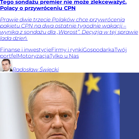
Tego sondażu premier nie może zlekceważyć.
Polacy o przywróceniu CPN
Prawie dwie trzecie Polaków chce przywrócenia
pakietu CPN na dwa ostatnie tygodnie wakacji –
wynika z sondażu dla „Wprost”. Decyzja w tej sprawie
lada dzień.
Finanse i inwestycje
Firmy i rynki
Gospodarka
Twój
portfel
Motoryzacja
Tylko u Nas
Radosław
Święcki