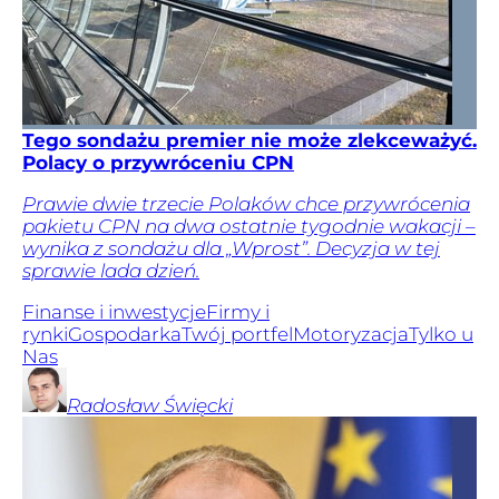
Tego sondażu premier nie może zlekceważyć.
Polacy o przywróceniu CPN
Prawie dwie trzecie Polaków chce przywrócenia
pakietu CPN na dwa ostatnie tygodnie wakacji –
wynika z sondażu dla „Wprost”. Decyzja w tej
sprawie lada dzień.
Finanse i inwestycje
Firmy i
rynki
Gospodarka
Twój portfel
Motoryzacja
Tylko u
Nas
Radosław
Święcki