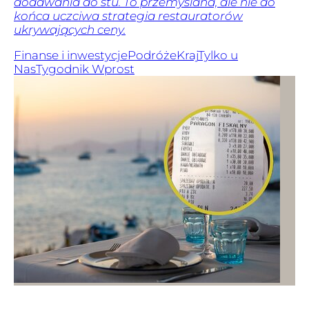
dodawania do stu. To przemyślana, ale nie do
końca uczciwa strategia restauratorów
ukrywających ceny.
Finanse i inwestycje
Podróże
Kraj
Tylko u
Nas
Tygodnik Wprost