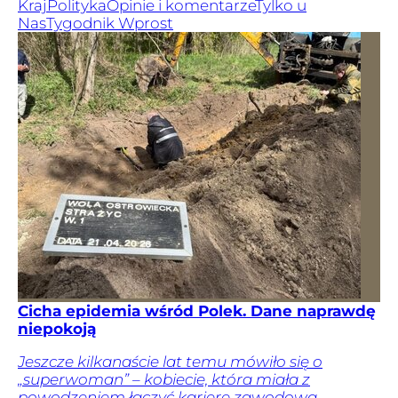
Kraj
Polityka
Opinie i komentarze
Tylko u
Nas
Tygodnik Wprost
Cicha epidemia wśród Polek. Dane naprawdę
niepokoją
Jeszcze kilkanaście lat temu mówiło się o
„superwoman” – kobiecie, która miała z
powodzeniem łączyć karierę zawodową,