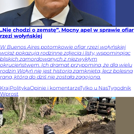
„Nie chodzi o zemstę”. Mocny apel w sprawie ofiar
rzezi wołyńskiej
W Buenos Aires potomkowie ofiar rzezi wołyńskiej
wciąż pokazują rodzinne zdjęcia i listy, wspominając
bliskich zamordowanych z niezwykłym
okrucieństwem. Ich dramat przypomina, że dla wielu
rodzin Wołyń nie jest historią zamkniętą, lecz bolesną
raną, która do dziś nie została zagojona.
Kraj
Polityka
Opinie i komentarze
Tylko u Nas
Tygodnik
Wprost