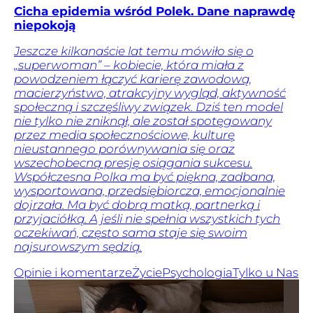
Cicha epidemia wśród Polek. Dane naprawdę
niepokoją
Jeszcze kilkanaście lat temu mówiło się o
„superwoman” – kobiecie, która miała z
powodzeniem łączyć karierę zawodową,
macierzyństwo, atrakcyjny wygląd, aktywność
społeczną i szczęśliwy związek. Dziś ten model
nie tylko nie zniknął, ale został spotęgowany
przez media społecznościowe, kulturę
nieustannego porównywania się oraz
wszechobecną presję osiągania sukcesu.
Współczesna Polka ma być piękna, zadbana,
wysportowana, przedsiębiorcza, emocjonalnie
dojrzała. Ma być dobrą matką, partnerką i
przyjaciółką. A jeśli nie spełnia wszystkich tych
oczekiwań, często sama staje się swoim
najsurowszym sędzią.
Opinie i komentarze
Życie
Psychologia
Tylko u Nas