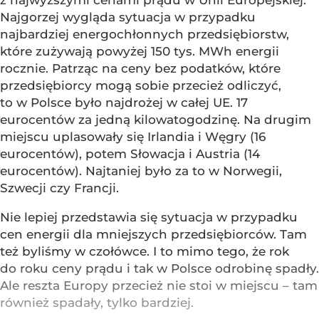
z najwyższymi cenami prądu w Unii Europejskiej.
Najgorzej wygląda sytuacja w przypadku
najbardziej energochłonnych przedsiębiorstw,
które zużywają powyżej 150 tys. MWh energii
rocznie. Patrząc na ceny bez podatków, które
przedsiębiorcy mogą sobie przecież odliczyć,
to w Polsce było najdrożej w całej UE. 17
eurocentów za jedną kilowatogodzinę. Na drugim
miejscu uplasowały się Irlandia i Węgry (16
eurocentów), potem Słowacja i Austria (14
eurocentów). Najtaniej było za to w Norwegii,
Szwecji czy Francji.
Nie lepiej przedstawia się sytuacja w przypadku
cen energii dla mniejszych przedsiębiorców. Tam
też byliśmy w czołówce. I to mimo tego, że rok
do roku ceny prądu i tak w Polsce odrobinę spadły.
Ale reszta Europy przecież nie stoi w miejscu – tam
również spadały, tylko bardziej.