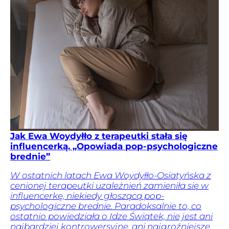
Jak Ewa Woydyłło z terapeutki stała się
influencerką. „Opowiada pop-psychologiczne
brednie”
W ostatnich latach Ewa Woydyłło-Osiatyńska z
cenionej terapeutki uzależnień zamieniła się w
influencerkę, niekiedy głoszącą pop-
psychologiczne brednie. Paradoksalnie to, co
ostatnio powiedziała o Idze Świątek, nie jest ani
najbardziej kontrowersyjne, ani najgroźniejsze.