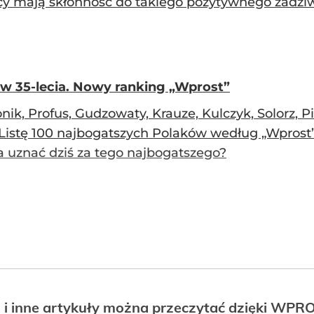
y mają skłonność do takiego pozytywnego zadziwia
w 35-lecia. Nowy ranking „Wprost”
ik, Profus, Gudzowaty, Krauze, Kulczyk, Solorz, P
 Listę 100 najbogatszych Polaków według „Wprost”
 uznać dziś za tego najbogatszego?
 i inne artykuły można przeczytać dzięki WP