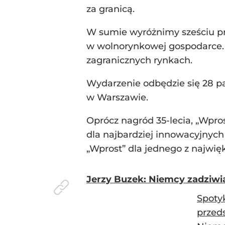
za granicą.
W sumie wyróżnimy sześciu prz
w wolnorynkowej gospodarce. K
zagranicznych rynkach.
Wydarzenie odbędzie się 28 pa
w Warszawie.
Oprócz nagród 35-lecia, „Wpros
dla najbardziej innowacyjnych
„Wprost” dla jednego z najwię
Jerzy Buzek: Niemcy zadziwia
Spoty
przed