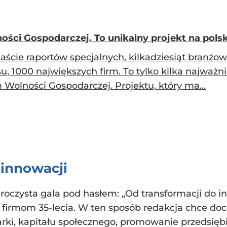
ości Gospodarczej. To unikalny projekt na pol
aście raportów specjalnych, kilkadziesiąt branżo
u, 1000 największych firm. To tylko kilka najważn
Wolności Gospodarczej. Projektu, który ma...
 innowacji
roczysta gala pod hasłem: „Od transformacji do in
 firmom 35-lecia. W ten sposób redakcja chce do
ki, kapitału społecznego, promowanie przedsiębi