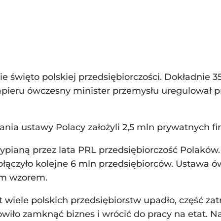
 święto polskiej przedsiębiorczości. Dokładnie 3
papieru ówczesny minister przemysłu uregulował p
ia ustawy Polacy założyli 2,5 mln prywatnych fi
ypianą przez lata PRL przedsiębiorczość Polaków.
ączyło kolejne 6 mln przedsiębiorców. Ustawa ów
ym wzorem.
at wiele polskich przedsiębiorstw upadło, część za
iło zamknąć biznes i wrócić do pracy na etat. Na p