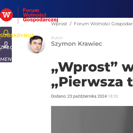
Wprost
/
Forum Wolności Gospodar
SUBSKRYBUJ
Autor:
Fo
Szymon Krawiec
ZALOGUJ
MENU
„Wprost” wy
„Pierwsza t
Dodano:
23
października
2024
18:33