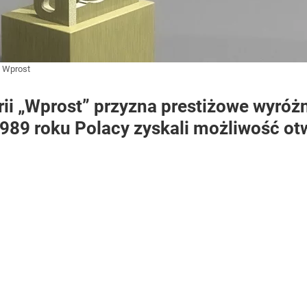
:
Wprost
rii „Wprost” przyzna prestiżowe wyróżn
1989 roku Polacy zyskali możliwość ot