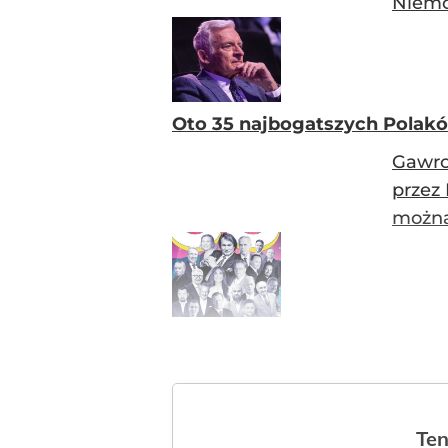
Niemc
Oto 35 najbogatszych Polakó
Gawron
przez
można
Ten