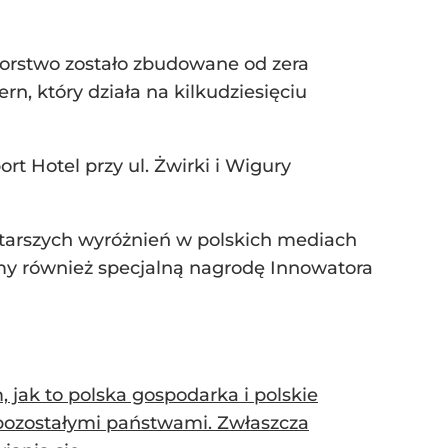
iorstwo zostało zbudowane od zera
n, który działa na kilkudziesięciu
t Hotel przy ul. Żwirki i Wigury
jstarszych wyróżnień w polskich mediach
amy również specjalną nagrodę Innowatora
 jak to polska gospodarka i polskie
 pozostałymi państwami. Zwłaszcza