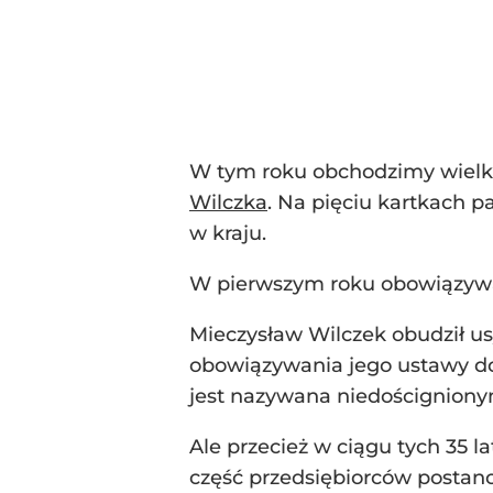
W tym roku obchodzimy wielkie
Wilczka
. Na pięciu kartkach 
w kraju.
W pierwszym roku obowiązywan
Mieczysław Wilczek obudził us
obowiązywania jego ustawy doł
jest nazywana niedoścignion
Ale przecież w ciągu tych 35 l
część przedsiębiorców postanow