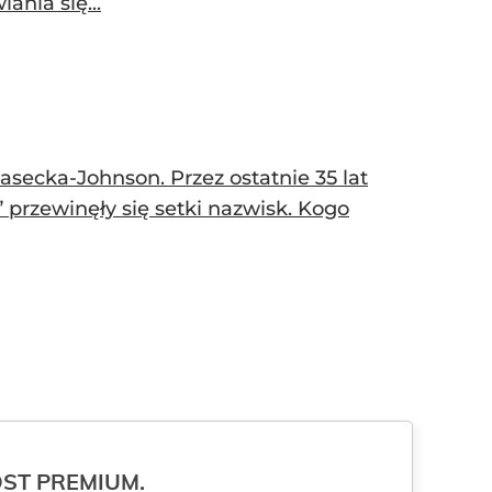
nia się...
iasecka-Johnson. Przez ostatnie 35 lat
 przewinęły się setki nazwisk. Kogo
ROST PREMIUM.