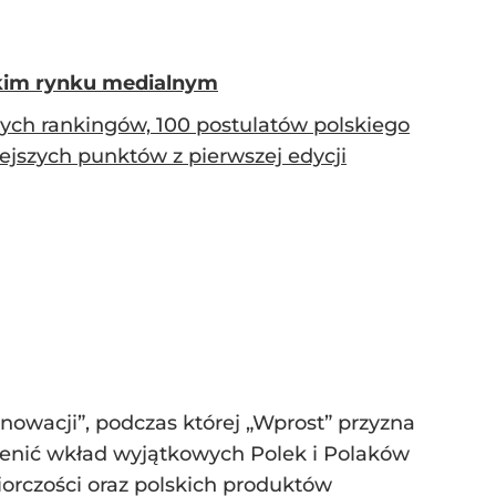
skim rynku medialnym
wych rankingów, 100 postulatów polskiego
iejszych punktów z pierwszej edycji
nowacji”, podczas której „Wprost” przyzna
cenić wkład wyjątkowych Polek i Polaków
orczości oraz polskich produktów