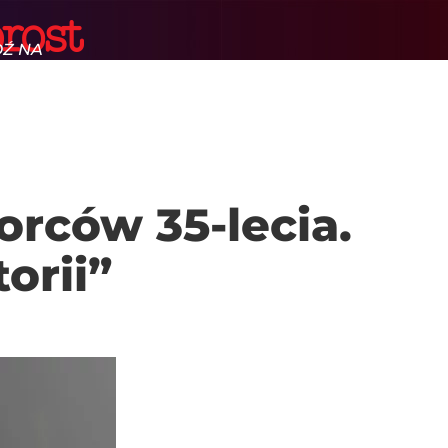
DŹ NA
Ę GŁÓWNĄ
arczej
T.PL
orców 35-lecia.
orii”