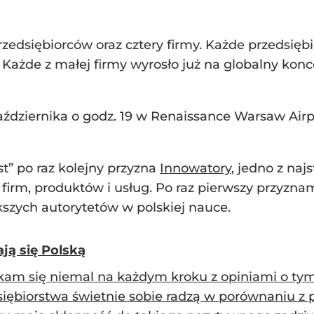
edsiębiorców oraz cztery firmy. Każde przedsięb
ażde z małej firmy wyrosło już na globalny koncer
ździernika o godz. 19 w Renaissance Warsaw Airpor
t” po raz kolejny przyzna
Innowatory
, jedno z na
 firm, produktów i usług. Po raz pierwszy przyzn
kszych autorytetów w polskiej nauce.
ją się Polską
kam się niemal na każdym kroku z opiniami o tym,
siębiorstwa świetnie sobie radzą w porównaniu z