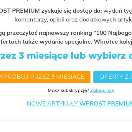
OST PREMIUM zyskuje się dostęp do:
wydań tyg
komentarzy, opinii oraz dodatkowych arty
ogą przeczytać najnowszy ranking "100 Najbo
fertach także wydanie specjalne. Wkrótce kolej
ez 3 miesiące lub wybierz 
YPRÓBUJ PRZEZ 3 MIESIĄCE
OFERTY Z
Masz subskrypcję?
Zaloguj się
NOWE ARTYKUŁY
WPROST PREMIU