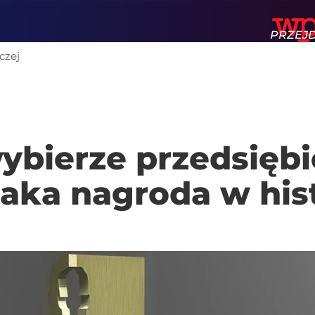
PRZEJ
czej
STRON
rum Wolności Gospod
WPROS
bierze przedsiębi
aka nagroda w hist