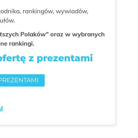
odnika, rankingów, wywiadów,
kułów.
gatszych Polaków" oraz w wybranych
ne rankingi.
ofertę z prezentami
 PREZENTAMI
M