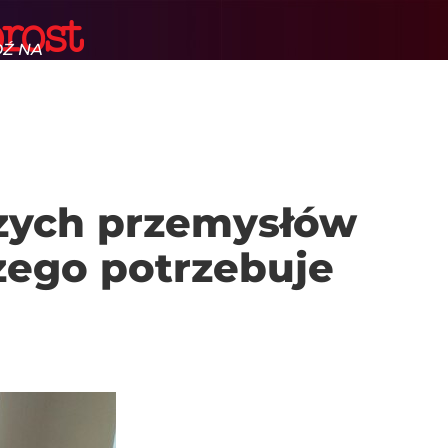
DŹ NA
Ę GŁÓWNĄ
arczej
T.PL
zych przemysłów
zego potrzebuje