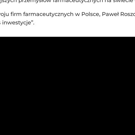
szych przemysłów farmaceutycznych na świecie –
ju firm farmaceutycznych w Polsce, Paweł Roszc
 inwestycje”.