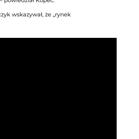
 powiedział Kopeć.
zyk wskazywał, że „rynek