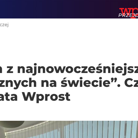
PRZEJ
czej
STRON
rum Wolności Gospod
WPROS
 z najnowocześniejs
nych na świecie”. C
ata Wprost