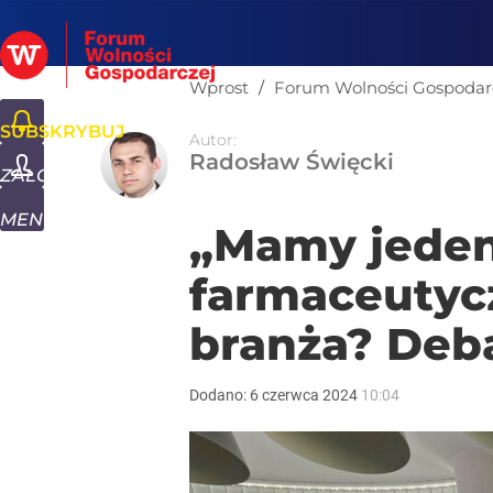
Wprost
/
Forum Wolności Gospodar
SUBSKRYBUJ
Autor:
Fo
Radosław Święcki
ZALOGUJ
MENU
„Mamy jeden
farmaceutycz
branża? Deb
Dodano:
6
czerwca
2024
10:04