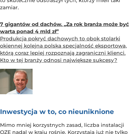
to skutecznie odstraszył tych, którzy mieli taki
zamiar.
7 gigantów od dachów. „Za rok branża może być
warta ponad 4 mld zł”
Produkcja pokryć dachowych to obok stolarki
okiennej kolejna polska specjalność eksportowa,
którą coraz lepiej rozpoznają zagraniczni klienci.
Kto w tej branży odnosi największe sukcesy?
Inwestycja w to, co nieuniknione
Mimo mniej korzystnych zasad, liczba instalacji
OZE nadal w kraju rośnie. Korzystają już nie tylko