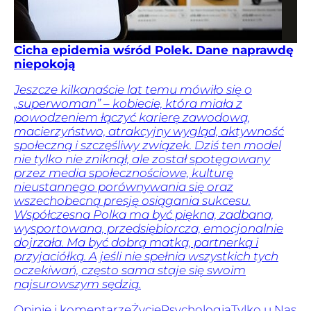
Cicha epidemia wśród Polek. Dane naprawdę
niepokoją
Jeszcze kilkanaście lat temu mówiło się o
„superwoman” – kobiecie, która miała z
powodzeniem łączyć karierę zawodową,
macierzyństwo, atrakcyjny wygląd, aktywność
społeczną i szczęśliwy związek. Dziś ten model
nie tylko nie zniknął, ale został spotęgowany
przez media społecznościowe, kulturę
nieustannego porównywania się oraz
wszechobecną presję osiągania sukcesu.
Współczesna Polka ma być piękna, zadbana,
wysportowana, przedsiębiorcza, emocjonalnie
dojrzała. Ma być dobrą matką, partnerką i
przyjaciółką. A jeśli nie spełnia wszystkich tych
oczekiwań, często sama staje się swoim
najsurowszym sędzią.
Opinie i komentarze
Życie
Psychologia
Tylko u Nas