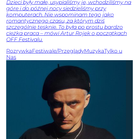
Dzieci były małe, usypialiśmy je, wchodziliśmy na
górę i do późnej nocy siedzieliśmy przy
komputerach. Nie wspominam tego jako
romantycznego czasu, za którym dziś
szczególnie tęsknię. To była po prostu bardzo
ciężka praca – mówi Artur Rojek o początkach
OFF Festivalu.
Rozrywka
Festiwale/Przeglądy
Muzyka
Tylko u
Nas