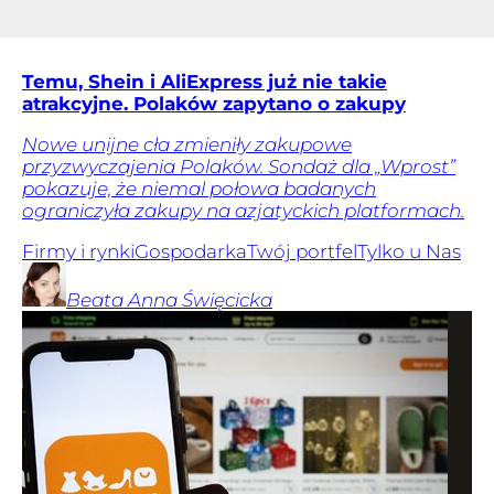
Temu, Shein i AliExpress już nie takie
atrakcyjne. Polaków zapytano o zakupy
Nowe unijne cła zmieniły zakupowe
przyzwyczajenia Polaków. Sondaż dla „Wprost”
pokazuje, że niemal połowa badanych
ograniczyła zakupy na azjatyckich platformach.
Firmy i rynki
Gospodarka
Twój portfel
Tylko u Nas
Beata Anna
Święcicka