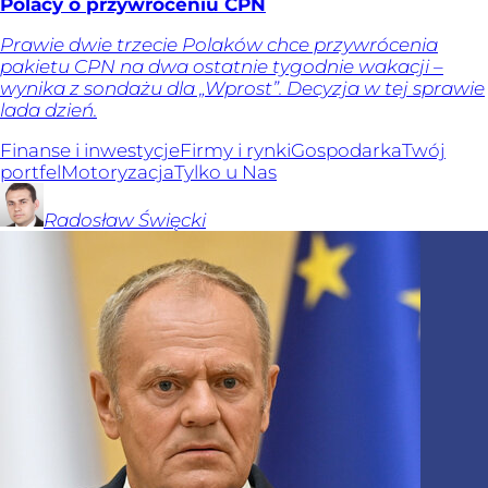
Polacy o przywróceniu CPN
Prawie dwie trzecie Polaków chce przywrócenia
pakietu CPN na dwa ostatnie tygodnie wakacji –
wynika z sondażu dla „Wprost”. Decyzja w tej sprawie
lada dzień.
Finanse i inwestycje
Firmy i rynki
Gospodarka
Twój
portfel
Motoryzacja
Tylko u Nas
Radosław
Święcki