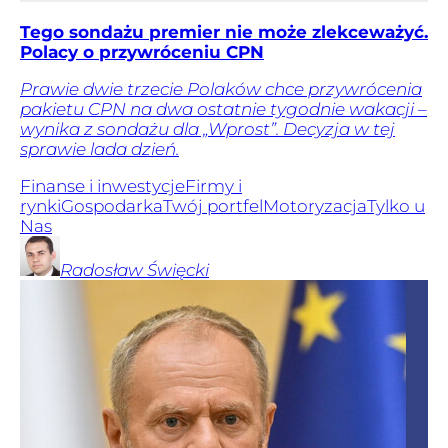
Tego sondażu premier nie może zlekceważyć.
Polacy o przywróceniu CPN
Prawie dwie trzecie Polaków chce przywrócenia
pakietu CPN na dwa ostatnie tygodnie wakacji –
wynika z sondażu dla „Wprost”. Decyzja w tej
sprawie lada dzień.
Finanse i inwestycje
Firmy i
rynki
Gospodarka
Twój portfel
Motoryzacja
Tylko u
Nas
Radosław
Święcki