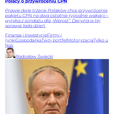
Polacy o przywróceniu CPN
Prawie dwie trzecie Polaków chce przywrócenia
pakietu CPN na dwa ostatnie tygodnie wakacji –
wynika z sondażu dla „Wprost”. Decyzja w tej
sprawie lada dzień.
Finanse i inwestycje
Firmy i
rynki
Gospodarka
Twój portfel
Motoryzacja
Tylko u
Nas
Radosław
Święcki