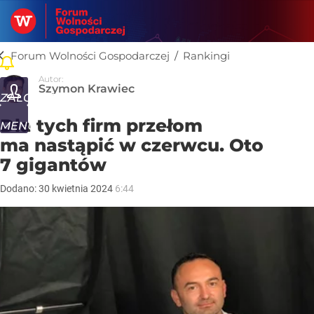
Forum Wolności Gospodarczej
/
Rankingi
Rankingi
Autor:
Szymon Krawiec
ZALOGUJ
Dla tych firm przełom
MENU
ma nastąpić w czerwcu. Oto
7 gigantów
Dodano:
30
kwietnia
2024
6:44