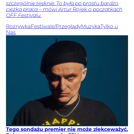
szczególnie tęsknię. To była po prostu bardzo
ciężka praca – mówi Artur Rojek o początkach
OFF Festivalu.
Rozrywka
Festiwale/Przeglądy
Muzyka
Tylko u
Nas
Tego sondażu premier nie może zlekceważyć.