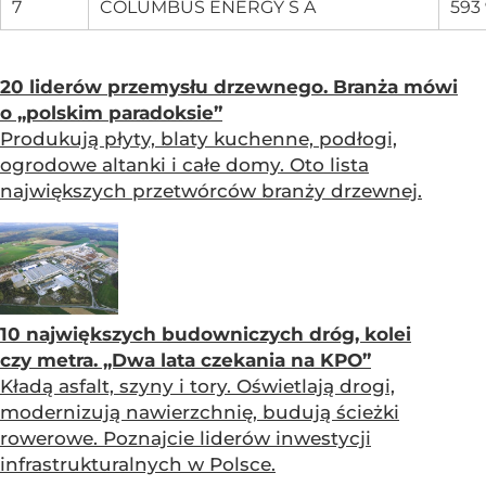
7
COLUMBUS ENERGY S A
593
20 liderów przemysłu drzewnego. Branża mówi
o „polskim paradoksie”
Produkują płyty, blaty kuchenne, podłogi,
ogrodowe altanki i całe domy. Oto lista
największych przetwórców branży drzewnej.
10 największych budowniczych dróg, kolei
czy metra. „Dwa lata czekania na KPO”
Kładą asfalt, szyny i tory. Oświetlają drogi,
modernizują nawierzchnię, budują ścieżki
rowerowe. Poznajcie liderów inwestycji
infrastrukturalnych w Polsce.