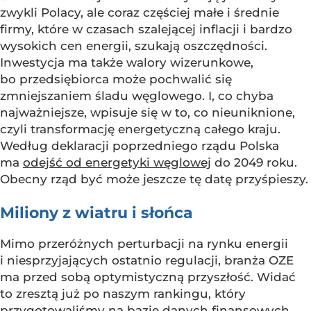
zwykli Polacy, ale coraz częściej małe i średnie
firmy, które w czasach szalejącej inflacji i bardzo
wysokich cen energii, szukają oszczędności.
Inwestycja ma także walory wizerunkowe,
bo przedsiębiorca może pochwalić się
zmniejszaniem śladu węglowego. I, co chyba
najważniejsze, wpisuje się w to, co nieuniknione,
czyli transformację energetyczną całego kraju.
Według deklaracji poprzedniego rządu Polska
ma
odejść od energetyki węglowej
do 2049 roku.
Obecny rząd być może jeszcze tę datę przyśpieszy.
Miliony z wiatru i słońca
Mimo przeróżnych perturbacji na rynku energii
i niesprzyjających ostatnio regulacji, branża OZE
ma przed sobą optymistyczną przyszłość. Widać
to zresztą już po naszym rankingu, który
przygotowaliśmy na bazie danych finansowych