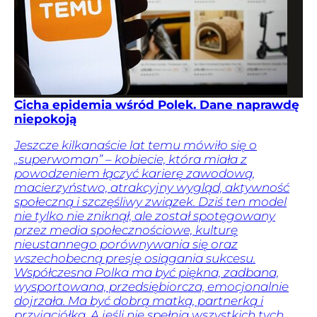
Cicha epidemia wśród Polek. Dane naprawdę
niepokoją
Jeszcze kilkanaście lat temu mówiło się o
„superwoman” – kobiecie, która miała z
powodzeniem łączyć karierę zawodową,
macierzyństwo, atrakcyjny wygląd, aktywność
społeczną i szczęśliwy związek. Dziś ten model
nie tylko nie zniknął, ale został spotęgowany
przez media społecznościowe, kulturę
nieustannego porównywania się oraz
wszechobecną presję osiągania sukcesu.
Współczesna Polka ma być piękna, zadbana,
wysportowana, przedsiębiorcza, emocjonalnie
dojrzała. Ma być dobrą matką, partnerką i
przyjaciółką. A jeśli nie spełnia wszystkich tych