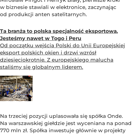
w biznesie stawiali w elektronice, zaczynając
od produkcji anten satelitarnych.
Ta branża to polska specjalność eksportowa.
Jesteśmy nawet w Togo i Peru
Od początku wejścia Polski do Unii Europejskiej
eksport polskich okien i drzwi wzrósł
dziesięciokrotnie. Z europejskiego malucha
staliśmy się globalnym liderem.
Na trzeciej pozycji uplasowała się spółka Onde.
Na warszawskiej giełdzie jest wyceniana na ponad
770 mln zł. Spółka inwestuje głównie w projekty