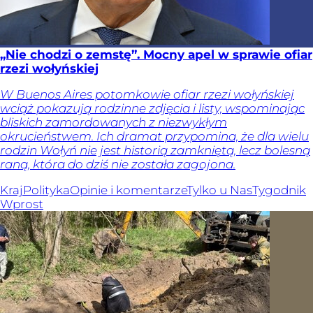
„Nie chodzi o zemstę”. Mocny apel w sprawie ofiar
rzezi wołyńskiej
W Buenos Aires potomkowie ofiar rzezi wołyńskiej
wciąż pokazują rodzinne zdjęcia i listy, wspominając
bliskich zamordowanych z niezwykłym
okrucieństwem. Ich dramat przypomina, że dla wielu
rodzin Wołyń nie jest historią zamkniętą, lecz bolesną
raną, która do dziś nie została zagojona.
Kraj
Polityka
Opinie i komentarze
Tylko u Nas
Tygodnik
Wprost