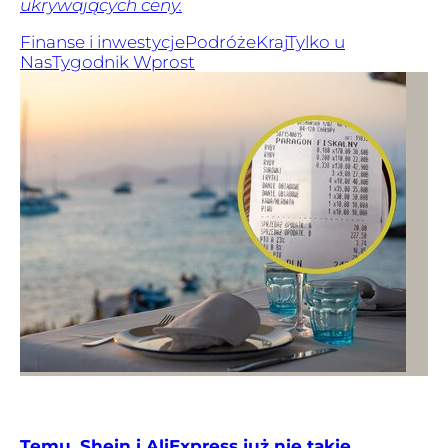
ukrywających ceny.
Finanse i inwestycje
Podróże
Kraj
Tylko u
Nas
Tygodnik Wprost
Temu, Shein i AliExpress już nie takie