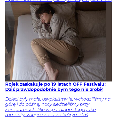
Rojek zaskakuje po 19 latach OFF Festivalu:
Dziś prawdopodobnie bym tego nie zrobił
Dzieci były małe, usypialiśmy je, wchodziliśmy na
górę i do późnej nocy siedzieliśmy przy
komputerach. Nie wspominam tego jako
romantycznego czasu, za którym dziś