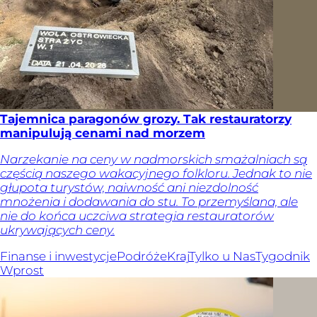
Tajemnica paragonów grozy. Tak restauratorzy
manipulują cenami nad morzem
Narzekanie na ceny w nadmorskich smażalniach są
częścią naszego wakacyjnego folkloru. Jednak to nie
głupota turystów, naiwność ani niezdolność
mnożenia i dodawania do stu. To przemyślana, ale
nie do końca uczciwa strategia restauratorów
ukrywających ceny.
Finanse i inwestycje
Podróże
Kraj
Tylko u Nas
Tygodnik
Wprost