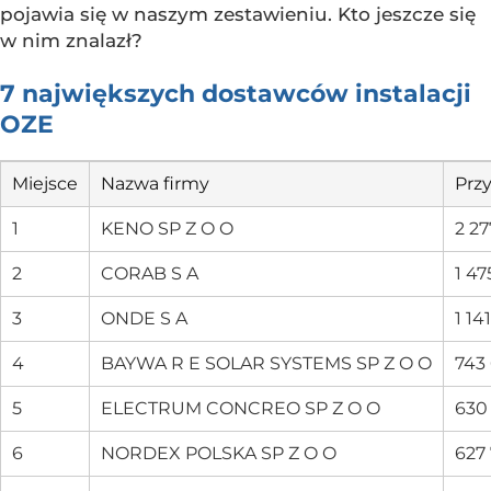
pojawia się w naszym zestawieniu. Kto jeszcze się
w nim znalazł?
7 największych dostawców instalacji
OZE
Miejsce
Nazwa firmy
Prz
1
KENO SP Z O O
2 27
2
CORAB S A
1 47
3
ONDE S A
1 14
4
BAYWA R E SOLAR SYSTEMS SP Z O O
743
5
ELECTRUM CONCREO SP Z O O
630
6
NORDEX POLSKA SP Z O O
627 