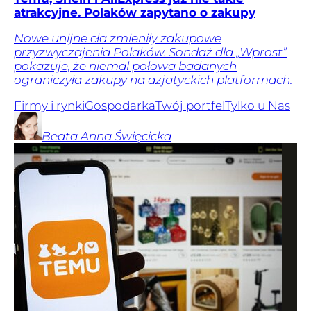
atrakcyjne. Polaków zapytano o zakupy
Nowe unijne cła zmieniły zakupowe
przyzwyczajenia Polaków. Sondaż dla „Wprost”
pokazuje, że niemal połowa badanych
ograniczyła zakupy na azjatyckich platformach.
Firmy i rynki
Gospodarka
Twój portfel
Tylko u Nas
Beata Anna
Święcicka