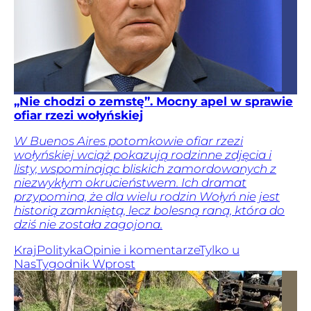
„Nie chodzi o zemstę”. Mocny apel w sprawie
ofiar rzezi wołyńskiej
W Buenos Aires potomkowie ofiar rzezi
wołyńskiej wciąż pokazują rodzinne zdjęcia i
listy, wspominając bliskich zamordowanych z
niezwykłym okrucieństwem. Ich dramat
przypomina, że dla wielu rodzin Wołyń nie jest
historią zamkniętą, lecz bolesną raną, która do
dziś nie została zagojona.
Kraj
Polityka
Opinie i komentarze
Tylko u
Nas
Tygodnik Wprost