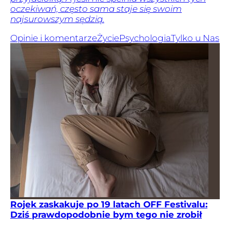
oczekiwań, często sama staje się swoim
najsurowszym sędzią.
Opinie i komentarze
Życie
Psychologia
Tylko u Nas
Rojek zaskakuje po 19 latach OFF Festivalu:
Dziś prawdopodobnie bym tego nie zrobił