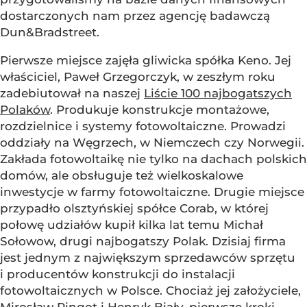
dostarczonych nam przez agencję badawczą
Dun&Bradstreet.
Pierwsze miejsce zajęła gliwicka spółka Keno. Jej
właściciel, Paweł Grzegorczyk, w zeszłym roku
zadebiutował na naszej
Liście 100 najbogatszych
Polaków
. Produkuje konstrukcje montażowe,
rozdzielnice i systemy fotowoltaiczne. Prowadzi
oddziały na Węgrzech, w Niemczech czy Norwegii.
Zakłada fotowoltaikę nie tylko na dachach polskich
domów, ale obsługuje też wielkoskalowe
inwestycje w farmy fotowoltaiczne. Drugie miejsce
przypadło olsztyńskiej spółce Corab, w której
połowę udziałów kupił kilka lat temu Michał
Sołowow, drugi najbogatszy Polak. Dzisiaj firma
jest jednym z największym sprzedawców sprzętu
i producentów konstrukcji do instalacji
fotowoltaicznych w Polsce. Chociaż jej założyciele,
Mirosław Pingot i Henryk Biały, pierwsze kroki