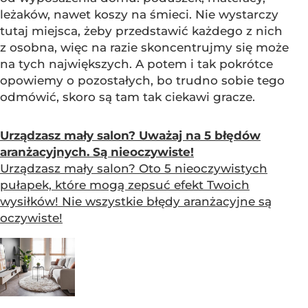
leżaków, nawet koszy na śmieci. Nie wystarczy
tutaj miejsca, żeby przedstawić każdego z nich
z osobna, więc na razie skoncentrujmy się może
na tych największych. A potem i tak pokrótce
opowiemy o pozostałych, bo trudno sobie tego
odmówić, skoro są tam tak ciekawi gracze.
Urządzasz mały salon? Uważaj na 5 błędów
aranżacyjnych. Są nieoczywiste!
Urządzasz mały salon? Oto 5 nieoczywistych
pułapek, które mogą zepsuć efekt Twoich
wysiłków! Nie wszystkie błędy aranżacyjne są
oczywiste!