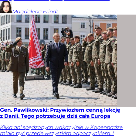
Magdalena
Frindt
Gen. Pawlikowski: Przywiozłem cenną lekcję
z Danii. Tego potrzebuje dziś cała Europa
Kilka dni spędzonych wakacyjnie w Kopenhadze
miało być przede wszystkim odpoczynkiem. I