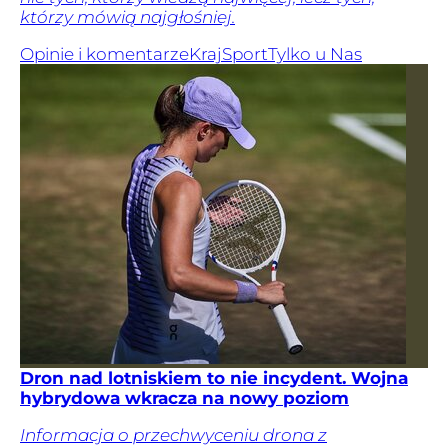
którzy mówią najgłośniej.
Opinie i komentarze
Kraj
Sport
Tylko u Nas
Dron nad lotniskiem to nie incydent. Wojna
hybrydowa wkracza na nowy poziom
Informacja o przechwyceniu drona z