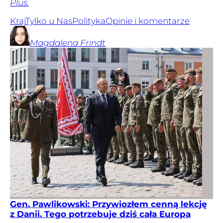
Plus.
Kraj
Tylko u Nas
Polityka
Opinie i komentarze
Magdalena
Frindt
Gen. Pawlikowski: Przywiozłem cenną lekcję
z Danii. Tego potrzebuje dziś cała Europa