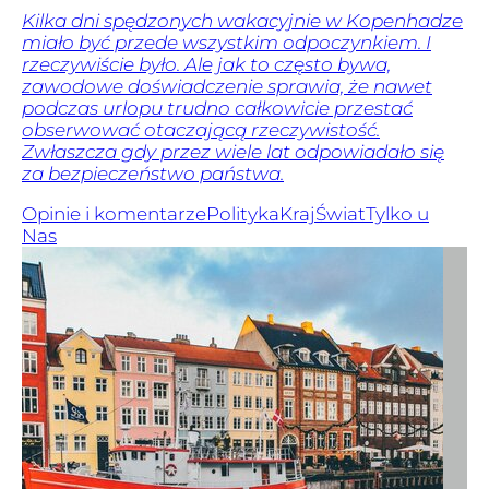
Kilka dni spędzonych wakacyjnie w Kopenhadze
miało być przede wszystkim odpoczynkiem. I
rzeczywiście było. Ale jak to często bywa,
zawodowe doświadczenie sprawia, że nawet
podczas urlopu trudno całkowicie przestać
obserwować otaczającą rzeczywistość.
Zwłaszcza gdy przez wiele lat odpowiadało się
za bezpieczeństwo państwa.
Opinie i komentarze
Polityka
Kraj
Świat
Tylko u
Nas