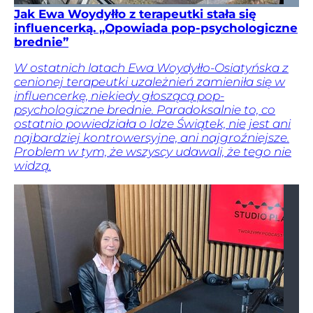
Jak Ewa Woydyłło z terapeutki stała się
influencerką. „Opowiada pop-psychologiczne
brednie”
W ostatnich latach Ewa Woydyłło-Osiatyńska z
cenionej terapeutki uzależnień zamieniła się w
influencerkę, niekiedy głoszącą pop-
psychologiczne brednie. Paradoksalnie to, co
ostatnio powiedziała o Idze Świątek, nie jest ani
najbardziej kontrowersyjne, ani najgroźniejsze.
Problem w tym, że wszyscy udawali, że tego nie
widzą.