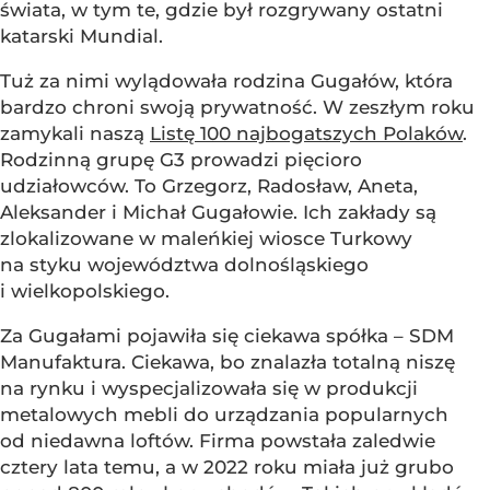
świata, w tym te, gdzie był rozgrywany ostatni
katarski Mundial.
Tuż za nimi wylądowała rodzina Gugałów, która
bardzo chroni swoją prywatność. W zeszłym roku
zamykali naszą
Listę 100 najbogatszych Polaków
.
Rodzinną grupę G3 prowadzi pięcioro
udziałowców. To Grzegorz, Radosław, Aneta,
Aleksander i Michał Gugałowie. Ich zakłady są
zlokalizowane w maleńkiej wiosce Turkowy
na styku województwa dolnośląskiego
i wielkopolskiego.
Za Gugałami pojawiła się ciekawa spółka – SDM
Manufaktura. Ciekawa, bo znalazła totalną niszę
na rynku i wyspecjalizowała się w produkcji
metalowych mebli do urządzania popularnych
od niedawna loftów. Firma powstała zaledwie
cztery lata temu, a w 2022 roku miała już grubo