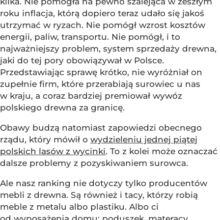
kilka. Nie pomogła na pewno szalejąca w zeszłym
roku inflacja, którą dopiero teraz udało się jakoś
utrzymać w ryzach. Nie pomógł wzrost kosztów
energii, paliw, transportu. Nie pomógł, i to
najważniejszy problem, system sprzedaży drewna,
jaki do tej pory obowiązywał w Polsce.
Przedstawiając sprawę krótko, nie wyróżniał on
zupełnie firm, które przerabiają surowiec u nas
w kraju, a coraz bardziej premiował wywóz
polskiego drewna za granicę.
Obawy budzą natomiast zapowiedzi obecnego
rządu, który mówił o
wydzieleniu jednej piątej
polskich lasów z wycinki
. To z kolei może oznaczać
dalsze problemy z pozyskiwaniem surowca.
Ale nasz ranking nie dotyczy tylko producentów
mebli z drewna. Są również i tacy, którzy robią
meble z metalu albo plastiku. Albo ci
od wyposażenia domu: poduszek, materacy,