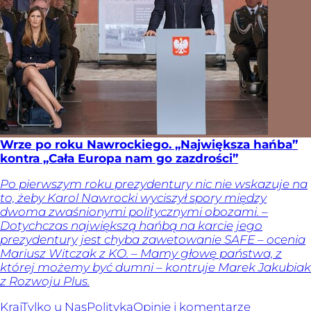
Wrze po roku Nawrockiego. „Największa hańba”
kontra „Cała Europa nam go zazdrości”
Po pierwszym roku prezydentury nic nie wskazuje na
to, żeby Karol Nawrocki wyciszył spory między
dwoma zwaśnionymi politycznymi obozami. –
Dotychczas największą hańbą na karcie jego
prezydentury jest chyba zawetowanie SAFE – ocenia
Mariusz Witczak z KO. – Mamy głowę państwa, z
której możemy być dumni – kontruje Marek Jakubiak
z Rozwoju Plus.
Kraj
Tylko u Nas
Polityka
Opinie i komentarze