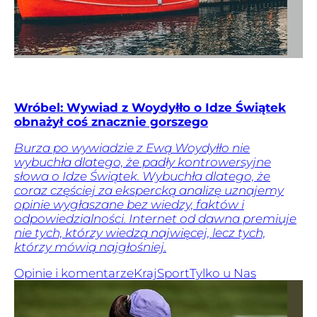
Wróbel: Wywiad z Woydyłło o Idze Świątek
obnażył coś znacznie gorszego
Burza po wywiadzie z Ewą Woydyłło nie
wybuchła dlatego, że padły kontrowersyjne
słowa o Idze Świątek. Wybuchła dlatego, że
coraz częściej za ekspercką analizę uznajemy
opinie wygłaszane bez wiedzy, faktów i
odpowiedzialności. Internet od dawna premiuje
nie tych, którzy wiedzą najwięcej, lecz tych,
którzy mówią najgłośniej.
Opinie i komentarze
Kraj
Sport
Tylko u Nas