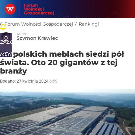
Forum Wolności Gospodarczej
/
Rankingi
Rankingi
Autor:
Szymon Krawiec
ZALOGUJ
Na polskich meblach siedzi pół
MENU
świata. Oto 20 gigantów z tej
branży
Dodano:
27
kwietnia
2024
6:59