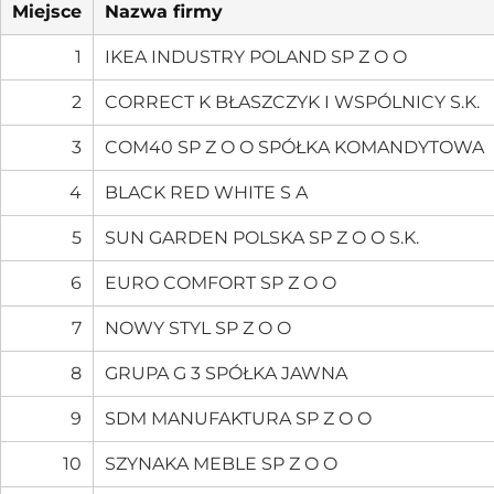
Miejsce
Nazwa firmy
1
IKEA INDUSTRY POLAND SP Z O O
2
CORRECT K BŁASZCZYK I WSPÓLNICY S.K.
3
COM40 SP Z O O SPÓŁKA KOMANDYTOWA
4
BLACK RED WHITE S A
5
SUN GARDEN POLSKA SP Z O O S.K.
6
EURO COMFORT SP Z O O
7
NOWY STYL SP Z O O
8
GRUPA G 3 SPÓŁKA JAWNA
9
SDM MANUFAKTURA SP Z O O
10
SZYNAKA MEBLE SP Z O O