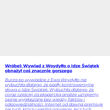
Wróbel: Wywiad z Woydyłło o Idze Świątek
obnażył coś znacznie gorszego
Burza po wywiadzie z Ewą Woydyłło nie
wybuchła dlatego, że padły kontrowersyjne
słowa o Idze Świątek. Wybuchła dlatego, że
coraz częściej za ekspercką analizę uznajemy
opinie wygłaszane bez wiedzy, faktów i
odpowiedzialności. Internet od dawna premiuje
nie tych, którzy wiedzą najwięcej, lecz tych,