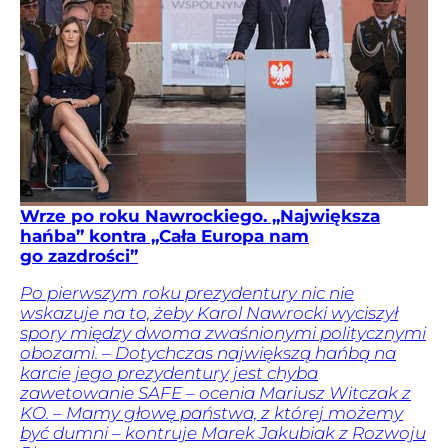
Wrze po roku Nawrockiego. „Największa
hańba” kontra „Cała Europa nam
go zazdrości”
Po pierwszym roku prezydentury nic nie
wskazuje na to, żeby Karol Nawrocki wyciszył
spory między dwoma zwaśnionymi politycznymi
obozami. – Dotychczas największą hańbą na
karcie jego prezydentury jest chyba
zawetowanie SAFE – ocenia Mariusz Witczak z
KO. – Mamy głowę państwa, z której możemy
być dumni – kontruje Marek Jakubiak z Rozwoju