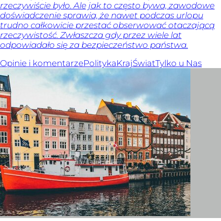
rzeczywiście było. Ale jak to często bywa, zawodowe
doświadczenie sprawia, że nawet podczas urlopu
trudno całkowicie przestać obserwować otaczającą
rzeczywistość. Zwłaszcza gdy przez wiele lat
odpowiadało się za bezpieczeństwo państwa.
Opinie i komentarze
Polityka
Kraj
Świat
Tylko u Nas