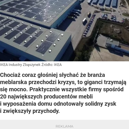
IKEA Industry Zbąszynek
Źródło:
IKEA
Chociaż coraz głośniej słychać że branża
meblarska przechodzi kryzys, to giganci trzymają
się mocno. Praktycznie wszystkie firmy spośród
20 największych producentów mebli
i wyposażenia domu odnotowały solidny zysk
i zwiększyły przychody.