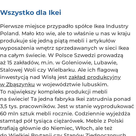
Wszystko dla Ikei
Pierwsze miejsce przypadło spółce Ikea Industry
Poland. Mało kto wie, ale to właśnie u nas w kraju
produkuje się jedną piątą mebli i artykułów
wyposażenia wnętrz sprzedawanych w sieci Ikea
na całym świecie. W Polsce Szwedzi prowadzą
aż 15 zakładów, m.in. w Goleniowie, Lubawie,
Stalowej Woli czy Wielbarku. Ale ich flagową
inwestycją nad Wisłą jest
zakład produkcyjny
w Zbąszynku
w województwie lubuskim.
To największy kompleks produkcji mebli
na świecie! Ta jedna fabryka Ikei zatrudnia ponad
3,5 tys. pracowników. Jest w stanie wyprodukować
60 mln sztuk mebli rocznie. Codziennie wyjeżdża
stamtąd pół tysiąca ciężarówek. Meble z Polski
trafiają głównie do Niemiec, Włoch, ale też
do Wielkiej Brytanii czy Stanów Zjednoczonych.