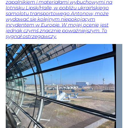
zapalnikiem i materiałami wybuchowymi na
lotnisku Lipsk/Halle, w pobliżu ukraińskiego
samolotu transportowego Antonow, może
wydawać się kolejnym niepokojącym
incydentem w Europie. W mojej ocenie jest
jednak czymś znacznie poważniejszym. To
sygnał ostrzegawczy.