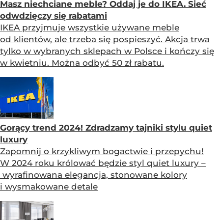
Masz niechciane meble? Oddaj je do IKEA. Sieć
odwdzięczy się rabatami
IKEA przyjmuje wszystkie używane meble
od klientów, ale trzeba się pospieszyć. Akcja trwa
tylko w wybranych sklepach w Polsce i kończy się
w kwietniu. Można odbyć 50 zł rabatu.
Gorący trend 2024! Zdradzamy tajniki stylu quiet
luxury
Zapomnij o krzykliwym bogactwie i przepychu!
W 2024 roku królować będzie styl quiet luxury –
wyrafinowana elegancja, stonowane kolory
i wysmakowane detale