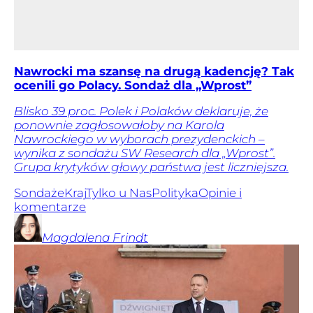
Nawrocki ma szansę na drugą kadencję? Tak
ocenili go Polacy. Sondaż dla „Wprost”
Blisko 39 proc. Polek i Polaków deklaruje, że
ponownie zagłosowałoby na Karola
Nawrockiego w wyborach prezydenckich –
wynika z sondażu SW Research dla „Wprost”.
Grupa krytyków głowy państwa jest liczniejsza.
Sondaże
Kraj
Tylko u Nas
Polityka
Opinie i
komentarze
Magdalena
Frindt