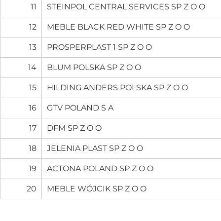
11
STEINPOL CENTRAL SERVICES SP Z O O
12
MEBLE BLACK RED WHITE SP Z O O
13
PROSPERPLAST 1 SP Z O O
14
BLUM POLSKA SP Z O O
15
HILDING ANDERS POLSKA SP Z O O
16
GTV POLAND S A
17
DFM SP Z O O
18
JELENIA PLAST SP Z O O
19
ACTONA POLAND SP Z O O
20
MEBLE WÓJCIK SP Z O O