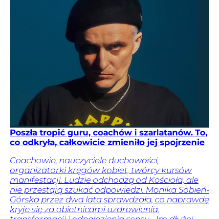
Poszła tropić guru, coachów i szarlatanów. To,
co odkryła, całkowicie zmieniło jej spojrzenie
Coachowie, nauczyciele duchowości,
organizatorki kręgów kobiet, twórcy kursów
manifestacji. Ludzie odchodzą od Kościoła, ale
nie przestają szukać odpowiedzi. Monika Sobień-
Górska przez dwa lata sprawdzała, co naprawdę
kryje się za obietnicami uzdrowienia,
transformacji i odnalezienia sensu. „Im dłużej