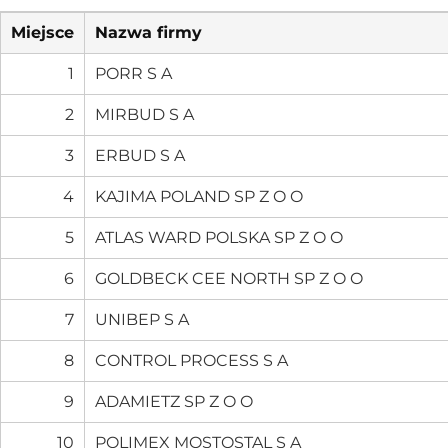
Miejsce
Nazwa firmy
1
PORR S A
2
MIRBUD S A
3
ERBUD S A
4
KAJIMA POLAND SP Z O O
5
ATLAS WARD POLSKA SP Z O O
6
GOLDBECK CEE NORTH SP Z O O
7
UNIBEP S A
8
CONTROL PROCESS S A
9
ADAMIETZ SP Z O O
10
POLIMEX MOSTOSTAL S A