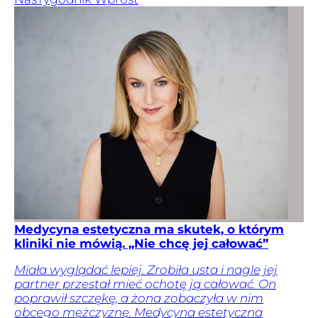
Medycyna estetyczna ma skutek, o którym
kliniki nie mówią. „Nie chcę jej całować”
Miała wyglądać lepiej. Zrobiła usta i nagle jej
partner przestał mieć ochotę ją całować. On
poprawił szczękę, a żona zobaczyła w nim
obcego mężczyznę. Medycyna estetyczna