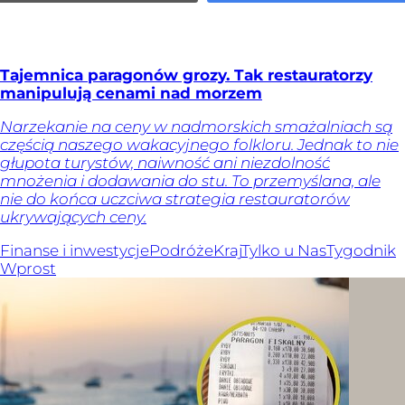
Tajemnica paragonów grozy. Tak restauratorzy
manipulują cenami nad morzem
Narzekanie na ceny w nadmorskich smażalniach są
częścią naszego wakacyjnego folkloru. Jednak to nie
głupota turystów, naiwność ani niezdolność
mnożenia i dodawania do stu. To przemyślana, ale
nie do końca uczciwa strategia restauratorów
ukrywających ceny.
Finanse i inwestycje
Podróże
Kraj
Tylko u Nas
Tygodnik
Wprost