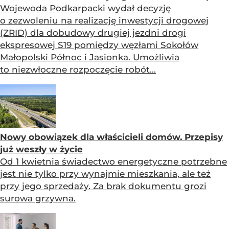
Wojewoda Podkarpacki wydał decyzję
o zezwoleniu na realizację inwestycji drogowej
(ZRID) dla dobudowy drugiej jezdni drogi
ekspresowej S19 pomiędzy węzłami Sokołów
Małopolski Północ i Jasionka. Umożliwia
to niezwłoczne rozpoczęcie robót...
Nowy obowiązek dla właścicieli domów. Przepisy
już weszły w życie
Od 1 kwietnia świadectwo energetyczne potrzebne
jest nie tylko przy wynajmie mieszkania, ale też
przy jego sprzedaży. Za brak dokumentu grozi
surowa grzywna.