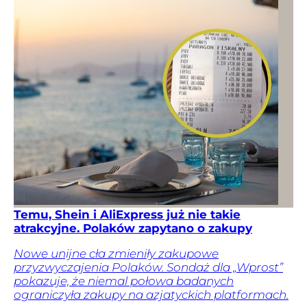
Temu, Shein i AliExpress już nie takie
atrakcyjne. Polaków zapytano o zakupy
Nowe unijne cła zmieniły zakupowe
przyzwyczajenia Polaków. Sondaż dla „Wprost”
pokazuje, że niemal połowa badanych
ograniczyła zakupy na azjatyckich platformach.