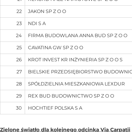
22
JAKON SP Z O O
23
NDI S A
24
FIRMA BUDOWLANA ANNA BUD SP Z O O
25
CAVATINA GW SP Z O O
26
KROT INVEST KR INŻYNIERIA SP Z O O S
27
BIELSKIE PRZEDSIĘBIORSTWO BUDOWNI
28
SPÓŁDZIELNIA MIESZKANIOWA LEXDUR
29
REX BUD BUDOWNICTWO SP Z O O
30
HOCHTIEF POLSKA S A
Zielone światło dla kolejnego odcinka Via Carpatii