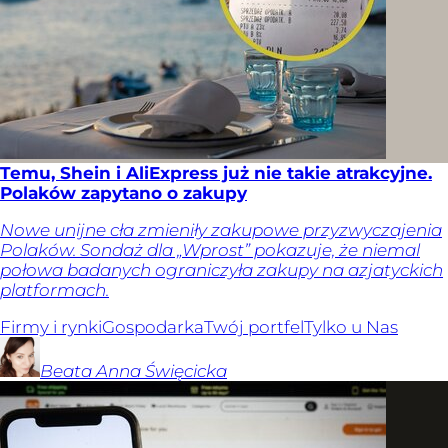
Temu, Shein i AliExpress już nie takie atrakcyjne.
Polaków zapytano o zakupy
Nowe unijne cła zmieniły zakupowe przyzwyczajenia
Polaków. Sondaż dla „Wprost” pokazuje, że niemal
połowa badanych ograniczyła zakupy na azjatyckich
platformach.
Firmy i rynki
Gospodarka
Twój portfel
Tylko u Nas
Beata Anna
Święcicka