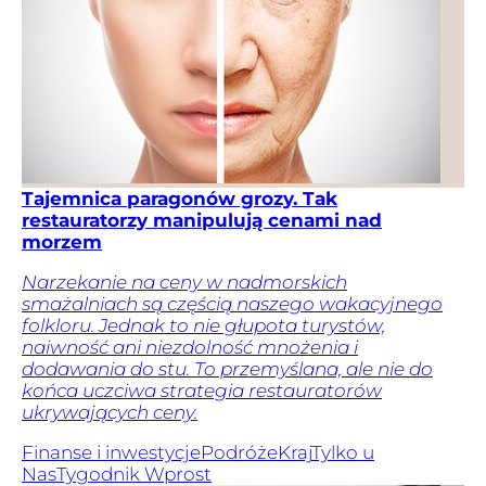
Tajemnica paragonów grozy. Tak
restauratorzy manipulują cenami nad
morzem
Narzekanie na ceny w nadmorskich
smażalniach są częścią naszego wakacyjnego
folkloru. Jednak to nie głupota turystów,
naiwność ani niezdolność mnożenia i
dodawania do stu. To przemyślana, ale nie do
końca uczciwa strategia restauratorów
ukrywających ceny.
Finanse i inwestycje
Podróże
Kraj
Tylko u
Nas
Tygodnik Wprost