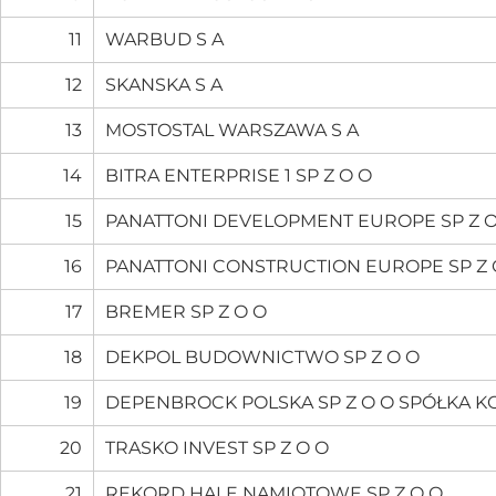
11
WARBUD S A
12
SKANSKA S A
13
MOSTOSTAL WARSZAWA S A
14
BITRA ENTERPRISE 1 SP Z O O
15
PANATTONI DEVELOPMENT EUROPE SP Z O
16
PANATTONI CONSTRUCTION EUROPE SP Z 
17
BREMER SP Z O O
18
DEKPOL BUDOWNICTWO SP Z O O
19
DEPENBROCK POLSKA SP Z O O SPÓŁKA
20
TRASKO INVEST SP Z O O
21
REKORD HALE NAMIOTOWE SP Z O O