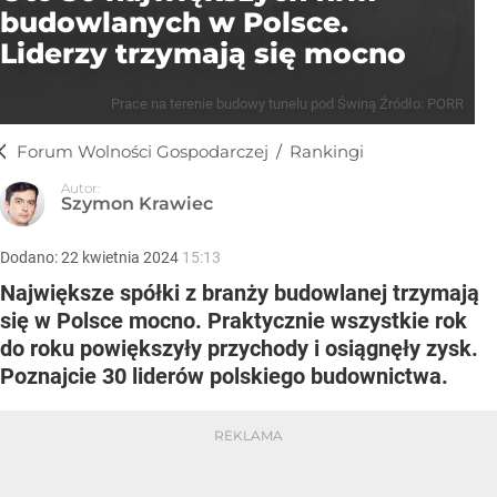
budowlanych w Polsce.
Liderzy trzymają się mocno
Prace na terenie budowy tunelu pod Świną
Źródło:
PORR
Forum Wolności Gospodarczej
/
Rankingi
Autor:
Szymon Krawiec
Dodano:
22
kwietnia
2024
15:13
Największe spółki z branży budowlanej trzymają
się w Polsce mocno. Praktycznie wszystkie rok
do roku powiększyły przychody i osiągnęły zysk.
Poznajcie 30 liderów polskiego budownictwa.