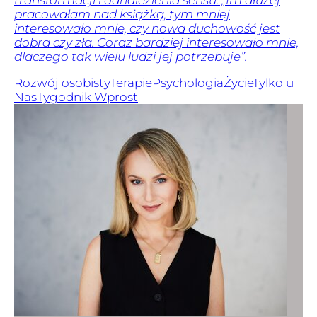
pracowałam nad książką, tym mniej
interesowało mnie, czy nowa duchowość jest
dobra czy zła. Coraz bardziej interesowało mnie,
dlaczego tak wielu ludzi jej potrzebuje”.
Rozwój osobisty
Terapie
Psychologia
Życie
Tylko u
Nas
Tygodnik Wprost