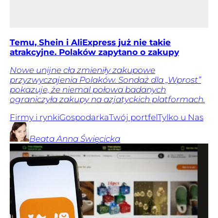
Temu, Shein i AliExpress już nie takie
atrakcyjne. Polaków zapytano o zakupy
Nowe unijne cła zmieniły zakupowe
przyzwyczajenia Polaków. Sondaż dla „Wprost”
pokazuje, że niemal połowa badanych
ograniczyła zakupy na azjatyckich platformach.
Firmy i rynki
Gospodarka
Twój portfel
Tylko u Nas
Beata Anna
Święcicka