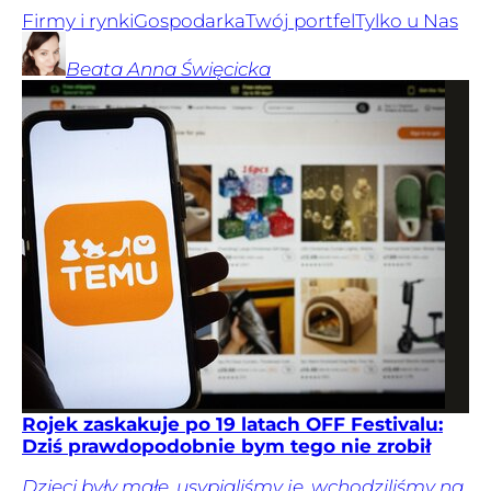
Firmy i rynki
Gospodarka
Twój portfel
Tylko u Nas
Beata Anna
Święcicka
Rojek zaskakuje po 19 latach OFF Festivalu:
Dziś prawdopodobnie bym tego nie zrobił
Dzieci były małe, usypialiśmy je, wchodziliśmy na