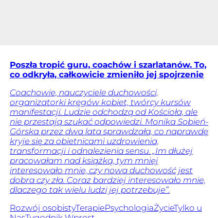
Poszła tropić guru, coachów i szarlatanów. To,
co odkryła, całkowicie zmieniło jej spojrzenie
Coachowie, nauczyciele duchowości,
organizatorki kręgów kobiet, twórcy kursów
manifestacji. Ludzie odchodzą od Kościoła, ale
nie przestają szukać odpowiedzi. Monika Sobień-
Górska przez dwa lata sprawdzała, co naprawdę
kryje się za obietnicami uzdrowienia,
transformacji i odnalezienia sensu. „Im dłużej
pracowałam nad książką, tym mniej
interesowało mnie, czy nowa duchowość jest
dobra czy zła. Coraz bardziej interesowało mnie,
dlaczego tak wielu ludzi jej potrzebuje”.
Rozwój osobisty
Terapie
Psychologia
Życie
Tylko u
Nas
Tygodnik Wprost