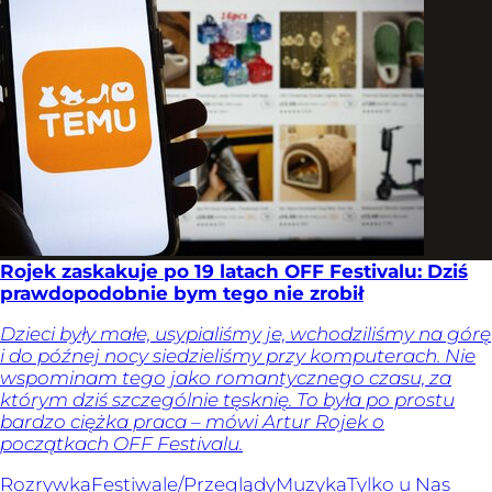
Rojek zaskakuje po 19 latach OFF Festivalu: Dziś
prawdopodobnie bym tego nie zrobił
Dzieci były małe, usypialiśmy je, wchodziliśmy na górę
i do późnej nocy siedzieliśmy przy komputerach. Nie
wspominam tego jako romantycznego czasu, za
którym dziś szczególnie tęsknię. To była po prostu
bardzo ciężka praca – mówi Artur Rojek o
początkach OFF Festivalu.
Rozrywka
Festiwale/Przeglądy
Muzyka
Tylko u Nas