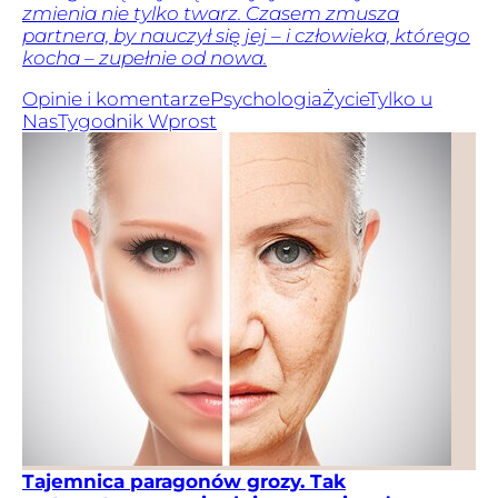
zmienia nie tylko twarz. Czasem zmusza
partnera, by nauczył się jej – i człowieka, którego
kocha – zupełnie od nowa.
Opinie i komentarze
Psychologia
Życie
Tylko u
Nas
Tygodnik Wprost
Tajemnica paragonów grozy. Tak