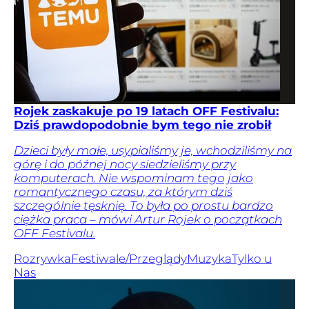
Rojek zaskakuje po 19 latach OFF Festivalu:
Dziś prawdopodobnie bym tego nie zrobił
Dzieci były małe, usypialiśmy je, wchodziliśmy na
górę i do późnej nocy siedzieliśmy przy
komputerach. Nie wspominam tego jako
romantycznego czasu, za którym dziś
szczególnie tęsknię. To była po prostu bardzo
ciężka praca – mówi Artur Rojek o początkach
OFF Festivalu.
Rozrywka
Festiwale/Przeglądy
Muzyka
Tylko u
Nas