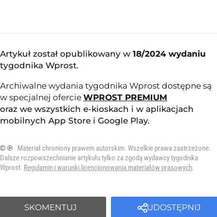
Artykuł został opublikowany w
18/2024 wydaniu
tygodnika Wprost
.
Archiwalne wydania tygodnika Wprost dostępne są
w specjalnej ofercie
WPROST PREMIUM
oraz we wszystkich e-kioskach i w aplikacjach
mobilnych
App Store
i
Google Play
.
© ℗
Materiał chroniony prawem autorskim. Wszelkie prawa zastrzeżone.
Dalsze rozpowszechnianie artykułu tylko za zgodą wydawcy tygodnika
Wprost.
Regulamin i warunki licencjonowania materiałów prasowych
.
SKOMENTUJ
UDOSTĘPNIJ