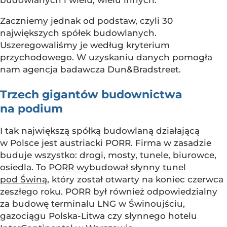
budowlanych i wielu, wielu innych.
Zaczniemy jednak od podstaw, czyli 30
największych spółek budowlanych.
Uszeregowaliśmy je według kryterium
przychodowego. W uzyskaniu danych pomogła
nam agencja badawcza Dun&Bradstreet.
Trzech gigantów budownictwa
na podium
I tak największą spółką budowlaną działającą
w Polsce jest austriacki PORR. Firma w zasadzie
buduje wszystko: drogi, mosty, tunele, biurowce,
osiedla. To
PORR wybudował słynny tunel
pod Świną
, który został otwarty na koniec czerwca
zeszłego roku. PORR był również odpowiedzialny
za budowę terminalu LNG w Świnoujściu,
gazociągu Polska-Litwa czy słynnego hotelu