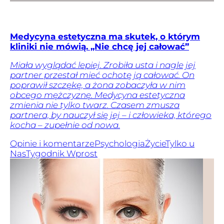
Medycyna estetyczna ma skutek, o którym
kliniki nie mówią. „Nie chcę jej całować”
Miała wyglądać lepiej. Zrobiła usta i nagle jej
partner przestał mieć ochotę ją całować. On
poprawił szczękę, a żona zobaczyła w nim
obcego mężczyznę. Medycyna estetyczna
zmienia nie tylko twarz. Czasem zmusza
partnera, by nauczył się jej – i człowieka, którego
kocha – zupełnie od nowa.
Opinie i komentarze
Psychologia
Życie
Tylko u
Nas
Tygodnik Wprost